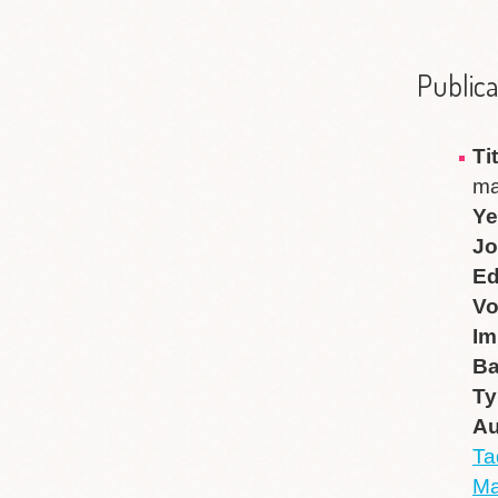
Publica
Ti
ma
Ye
Jo
Ed
V
Im
B
Ty
Au
Ta
Ma