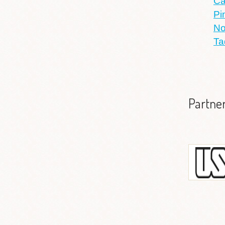
Ca
Pi
No
Ta
Partne
Universida
I