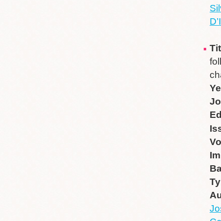
Si
D’
Ti
fo
ch
Ye
Jo
Ed
Is
V
Im
B
Ty
Au
Jo